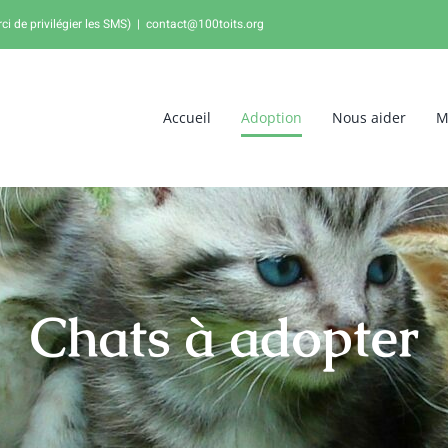
 de privilégier les SMS)
|
contact@100toits.org
Accueil
Adoption
Nous aider
M
Chats à adopter